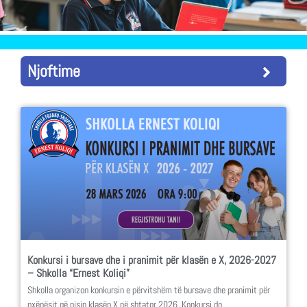
Njoftime
Konkursi i bursave dhe i pranimit për klasën e X, 2026-2027
– Shkolla “Ernest Koliqi”
Shkolla organizon konkursin e përvitshëm të bursave dhe pranimit për
nxënësit që nisin klasën X në shtator 2026. Konkursi do