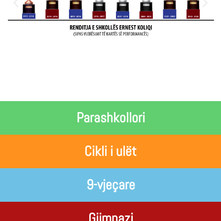
Parashkollori
Cikli i ulët
9-vjeçare
Gjimnazi