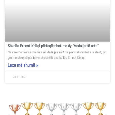
Shkolla Ernest Koliqi përfaqësohet me dy “Medalje të arta”
Në ceremoninë së dhënies së Medaljes së Artë për maturantët ekselent, dy
çmime shkojnë për ish-maturantët e shkollës Ernest Koliqi:
Lexo më shumë »
20.11.2021