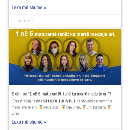
Lexo më shumë »
08.01.2026
E dini se “1 në 5 maturantët tanë ka marrë medalje ari”?
“Ernest Koliqi” është 𝗦𝗛𝗞𝗢𝗟𝗟𝗔 𝗡𝗥.𝟭 në Shqipëri për numrin e
medaljeve të arit.
Alisia Zissi,
Aria Sheri,
Emi Metushi,
Enea
Lexo më shumë »