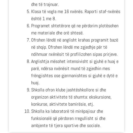
dhe të trajnuar.
Klasa të vogla me 16 nxënës. Raporti staf-nxënës
është 1 me 8.
Programet shtetërore që ne përdorim plotësohen
me materiale dhe orë shtesë.
Ofrohen lëndë në anglisht krahas programit bazë
në shqip. Ofrohen lëndë me zgjedhje për të
ndihmuar nxënësit të profilizohen sipas prirjeve.
Anglishtja mësohet intensivisht si gjuhë e huaj e
parë, ndërsa nxënësit mund të zgjedhin mes
frëngjishtes ose gjermanishtes si gjuhë e dytë e
huaj.
Shkolla ofron klube jashtëshkollore si dhe
organizon aktivitete të shumta: ekskursione,
konkurse, aktivitete bamirësie, etj.
Shkolla ka laboratorë të mirëpajisur dhe
funksionalë që përdoren rregullisht si dhe
ambjente të tjera sportive dhe sociale.