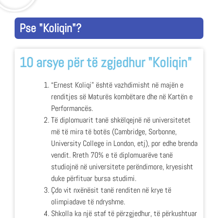
Pse "Koliqin"?
10 arsye për të zgjedhur "Koliqin"
“Ernest Koliqi” është vazhdimisht në majën e
renditjes së Maturës kombëtare dhe në Kartën e
Performancës.
Të diplomuarit tanë shkëlqejnë në universitetet
më të mira të botës (Cambridge, Sorbonne,
University College in London, etj), por edhe brenda
vendit. Rreth 70% e të diplomuarëve tanë
studiojnë në universitete perëndimore, kryesisht
duke përfituar bursa studimi.
Çdo vit nxënësit tanë renditen në krye të
olimpiadave të ndryshme.
Shkolla ka një staf të përzgjedhur, të përkushtuar