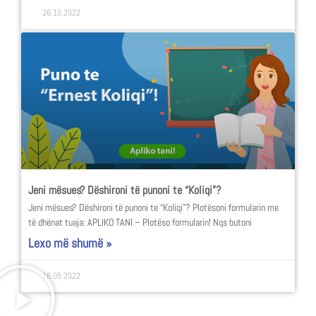
26.10.2022
Jeni mësues? Dëshironi të punoni te “Koliqi”?
Jeni mësues? Dëshironi të punoni te “Koliqi”? Plotësoni formularin me
të dhënat tuaja: APLIKO TANI – Plotëso formularin! Nqs butoni
Lexo më shumë »
16.05.2022