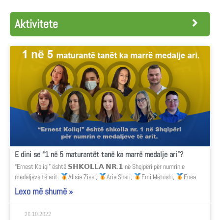
Aktivitete
E dini se “1 në 5 maturantët tanë ka marrë medalje ari”?
“Ernest Koliqi” është 𝗦𝗛𝗞𝗢𝗟𝗟𝗔 𝗡𝗥.𝟭 në Shqipëri për numrin e
medaljeve të arit.
Alisia Zissi,
Aria Sheri,
Emi Metushi,
Enea
Lexo më shumë »
26.10.2022