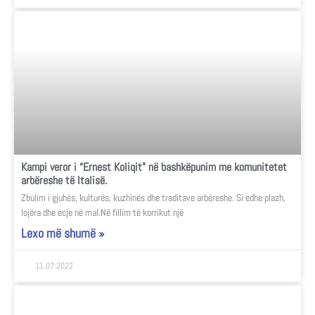
Kampi veror i “Ernest Koliqit” në bashkëpunim me komunitetet
arbëreshe të Italisë.
Zbulim i gjuhës, kulturës, kuzhinës dhe traditave arbëreshe. Si edhe plazh,
lojëra dhe ecje në mal.Në fillim të korrikut një
Lexo më shumë »
11.07.2022