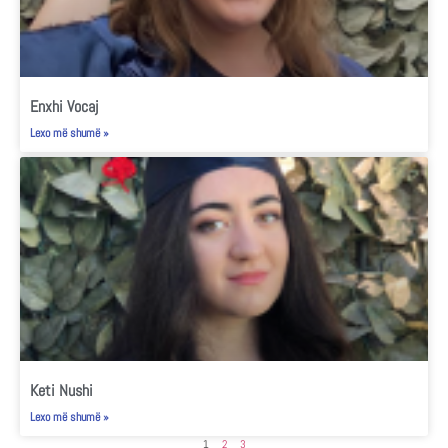
Enxhi Vocaj
Lexo më shumë »
Keti Nushi
Lexo më shumë »
1
2
3