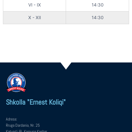
VI - IX
14:30
X - XII
14:30
Shkolla "Ernest Koliqi"
Adresa:
Rruga Dardania, Nr. 25
Katund i Ri, Komuna Kashar