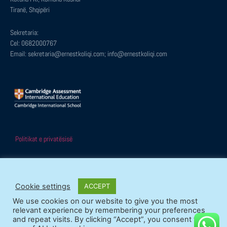
Tiranë, Shqipëri
Sekretaria:
Cel: 0682000767
Email: sekretaria@ernestkoliqi.com; info@ernestkoliqi.com
Politikat e privatësisë
Cookie settings
ACCEPT
© Të gjitha të drejtat e rezervuara
We use cookies on our website to give you the most
Shpërndaje faqen:
relevant experience by remembering your preferences
and repeat visits. By clicking “Accept”, you consent to the