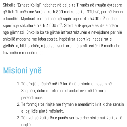
Shkolla “Ernest Koliqi” ndodhet në dalje të Tiranës në rrugën dytësore
që lidh Tiranën me Vorën, rreth 800 metra përtej QTU-së, por në kahun
2
e kundërt. Mjediset e reja kanë një sipërfaqe rreth 5.400 m
si dhe
2
sipërfaqe shkollore rreth 4.500 m
. Shkolla 9-vjeçare është e ndarë
nga gjimnazi. Shkolla ka të gjithë infrastrukturën e nevojshme për një
shkollë moderne me laboratorët, hapësirat sportive, hapësirat e
gjelbërta, bibliotekën, mjediset sanitare, një amfiteatër të madh dhe
kuzhinën e mencën e saj.
Misioni ynë
Të ofrojë cilësinë më të lartë në arsimin e mesëm në
Shqipëri, duke iu referuar standarteve më të mira
perëndimore.
Të formojë të rinjtë me frymën e mendimit kritik dhe sensin
e logjikës gjatë mësimit.
Të ngulisë kulturën e punës serioze dhe sistematike tek të
rinjtë.