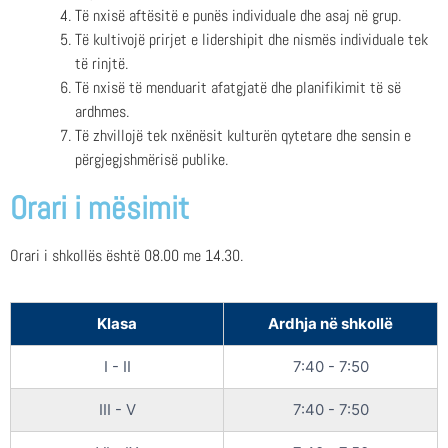
Të nxisë aftësitë e punës individuale dhe asaj në grup.
Të kultivojë prirjet e lidershipit dhe nismës individuale tek
të rinjtë.
Të nxisë të menduarit afatgjatë dhe planifikimit të së
ardhmes.
Të zhvillojë tek nxënësit kulturën qytetare dhe sensin e
përgjegjshmërisë publike.
Orari i mësimit
Orari i shkollës është 08.00 me 14.30.
Klasa
Ardhja në shkollë
I - II
7:40 - 7:50
III - V
7:40 - 7:50