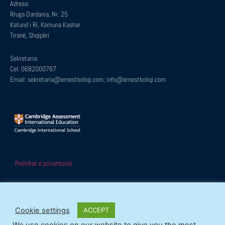
Adresa:
Rruga Dardania, Nr. 25
Katund i Ri, Komuna Kashar
Tiranë, Shqipëri
Sekretaria:
Cel: 0682000767
Email: sekretaria@ernestkoliqi.com; info@ernestkoliqi.com
Politikat e privatësisë
Cookie settings
ACCEPT
© Të gjitha të drejtat e rezervuara