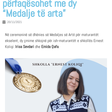
përfaqësohet me dy
“Medalje të arta”
20/11/2021
Në ceremoninë së dhënies së Medaljes së Artë për maturantët
ekselent, dy çmime shkojnë për ish-maturantët e shkollës Ernest
Koliqi:
Irisa Sevdari
dhe
Emida Qafa
.