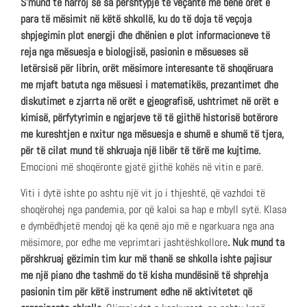
S’mund të harroj se sa përshtypje të veçantë më bënë orët e
para të mësimit në këtë shkollë, ku do të doja të veçoja
shpjegimin plot energji dhe dhënien e plot informacioneve të
reja nga mësuesja e biologjisë, pasionin e mësueses së
letërsisë për librin, orët mësimore interesante të shoqëruara
me mjaft batuta nga mësuesi i matematikës, prezantimet dhe
diskutimet e zjarrta në orët e gjeografisë, ushtrimet në orët e
kimisë, përfytyrimin e ngjarjeve të të gjithë historisë botërore
me kureshtjen e nxitur nga mësuesja e shumë e shumë të tjera,
për të cilat mund të shkruaja një
libër të tërë me kujtime.
Emocioni më shoqëronte gjatë gjithë kohës në vitin e parë.
Viti i dytë ishte po ashtu një vit jo i thjeshtë, që vazhdoi të
shoqërohej nga pandemia, por që kaloi sa hap e mbyll sytë. Klasa
e dymbëdhjetë mendoj që ka qenë ajo më e ngarkuara nga ana
mësimore, por edhe me veprimtari jashtëshkollore
. Nuk mund ta
përshkruaj gëzimin tim kur më thanë se shkolla ishte pajisur
me një piano dhe tashmë do të kisha mundësinë të shprehja
pasionin tim për këtë instrument edhe në aktivitetet që