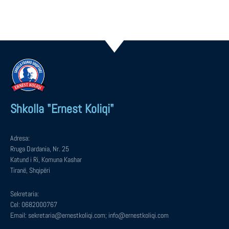
Shkolla "Ernest Koliqi"
Adresa:
Rruga Dardania, Nr. 25
Katund i Ri, Komuna Kashar
Tiranë, Shqipëri
Sekretaria:
Cel: 0682000767
Email: sekretaria@ernestkoliqi.com; info@ernestkoliqi.com