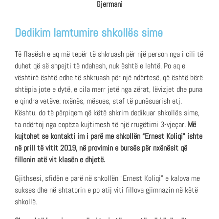
Gjermani
Dedikim lamtumire shkollës sime
Të flasësh e aq më tepër të shkruash për një person nga i cili të
duhet që së shpejti të ndahesh, nuk është e lehtë. Po aq e
vështirë është edhe të shkruash për një ndërtesë, që është bërë
shtëpia jote e dytë, e cila merr jetë nga zërat, lëvizjet dhe puna
e qindra vetëve: nxënës, mësues, staf të punësuarish etj.
Kështu, do të përpiqem që këtë shkrim dedikuar shkollës sime,
ta ndërtoj nga copëza kujtimesh të një rrugëtimi 3-vjeçar.
Më
kujtohet se kontakti im i parë me shkollën “Ernest Koliqi” ishte
në prill të vitit 2019, në provimin e bursës për nxënësit që
fillonin atë vit klasën e dhjetë.
Gjithsesi, sfidën e parë në shkollën “Ernest Koliqi” e kalova me
sukses dhe në shtatorin e po atij viti fillova gjimnazin në këtë
shkollë.