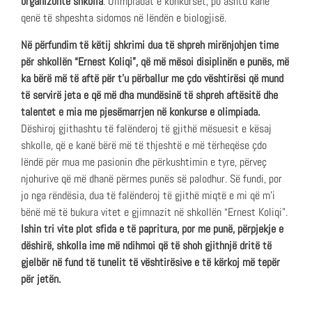
organizonte shkolla
. Olimpiadat e konkurset, po ashtu kanë
qenë të shpeshta sidomos në lëndën e biologjisë.
Në përfundim të këtij shkrimi dua të shpreh mirënjohjen time
për shkollën “Ernest Koliqi”, që më mësoi disiplinën e punës, më
ka bërë më të aftë për t’u përballur me çdo vështirësi që mund
të servirë jeta e që më dha mundësinë të shpreh aftësitë dhe
talentet e mia me pjesëmarrjen në konkurse e olimpiada.
Dëshiroj gjithashtu të falënderoj të gjithë mësuesit e kësaj
shkolle, që e kanë bërë më të thjeshtë e më tërheqëse çdo
lëndë për mua me pasionin dhe përkushtimin e tyre, përveç
njohurive që më dhanë përmes punës së palodhur. Së fundi, por
jo nga rëndësia, dua të falënderoj të gjithë miqtë e mi që m’i
bënë më të bukura vitet e gjimnazit në shkollën “Ernest Koliqi”.
Ishin tri vite plot sfida e të papritura, por me punë, përpjekje e
dëshirë, shkolla ime më ndihmoi që të shoh gjithnjë dritë të
gjelbër në fund të tunelit të vështirësive e të kërkoj më tepër
për jetën.