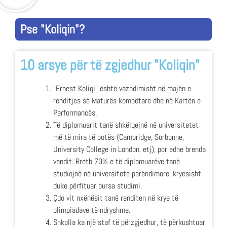
Pse "Koliqin"?
10 arsye për të zgjedhur "Koliqin"
“Ernest Koliqi” është vazhdimisht në majën e
renditjes së Maturës kombëtare dhe në Kartën e
Performancës.
Të diplomuarit tanë shkëlqejnë në universitetet
më të mira të botës (Cambridge, Sorbonne,
University College in London, etj), por edhe brenda
vendit. Rreth 70% e të diplomuarëve tanë
studiojnë në universitete perëndimore, kryesisht
duke përfituar bursa studimi.
Çdo vit nxënësit tanë renditen në krye të
olimpiadave të ndryshme.
Shkolla ka një staf të përzgjedhur, të përkushtuar