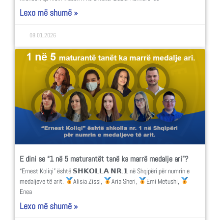
Lexo më shumë »
08.01.2026
E dini se “1 në 5 maturantët tanë ka marrë medalje ari”?
“Ernest Koliqi” është 𝗦𝗛𝗞𝗢𝗟𝗟𝗔 𝗡𝗥.𝟭 në Shqipëri për numrin e
medaljeve të arit.
Alisia Zissi,
Aria Sheri,
Emi Metushi,
Enea
Lexo më shumë »