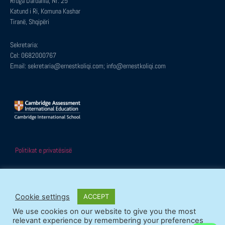
Rruga Dardania, Nr. 25
Katund i Ri, Komuna Kashar
Tiranë, Shqipëri
Sekretaria:
Cel: 0682000767
Email: sekretaria@ernestkoliqi.com; info@ernestkoliqi.com
Politikat e privatësisë
Cookie settings
ACCEPT
© Të gjitha të drejtat e rezervuara
We use cookies on our website to give you the most
Shpërndaje faqen:
relevant experience by remembering your preferences