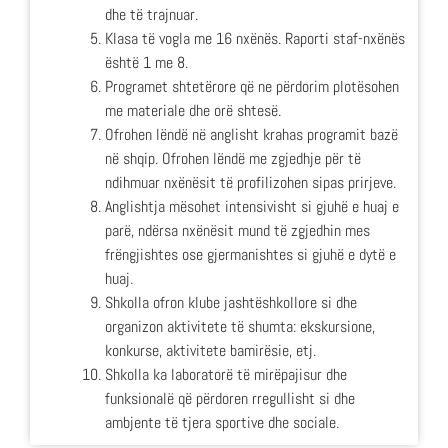
dhe të trajnuar.
Klasa të vogla me 16 nxënës. Raporti staf-nxënës
është 1 me 8.
Programet shtetërore që ne përdorim plotësohen
me materiale dhe orë shtesë.
Ofrohen lëndë në anglisht krahas programit bazë
në shqip. Ofrohen lëndë me zgjedhje për të
ndihmuar nxënësit të profilizohen sipas prirjeve.
Anglishtja mësohet intensivisht si gjuhë e huaj e
parë, ndërsa nxënësit mund të zgjedhin mes
frëngjishtes ose gjermanishtes si gjuhë e dytë e
huaj.
Shkolla ofron klube jashtëshkollore si dhe
organizon aktivitete të shumta: ekskursione,
konkurse, aktivitete bamirësie, etj.
Shkolla ka laboratorë të mirëpajisur dhe
funksionalë që përdoren rregullisht si dhe
ambjente të tjera sportive dhe sociale.