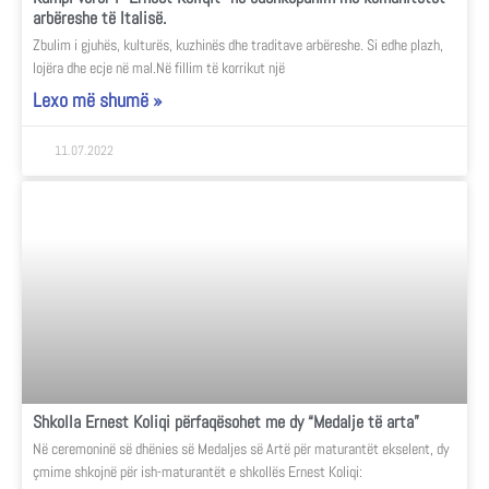
arbëreshe të Italisë.
Zbulim i gjuhës, kulturës, kuzhinës dhe traditave arbëreshe. Si edhe plazh,
lojëra dhe ecje në mal.Në fillim të korrikut një
Lexo më shumë »
11.07.2022
Shkolla Ernest Koliqi përfaqësohet me dy “Medalje të arta”
Në ceremoninë së dhënies së Medaljes së Artë për maturantët ekselent, dy
çmime shkojnë për ish-maturantët e shkollës Ernest Koliqi: