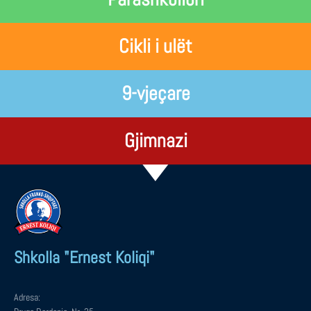
Cikli i ulët
9-vjeçare
Gjimnazi
Shkolla "Ernest Koliqi"
Adresa: