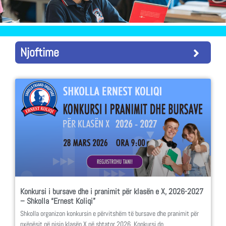
Njoftime
Konkursi i bursave dhe i pranimit për klasën e X, 2026-2027
– Shkolla “Ernest Koliqi”
Shkolla organizon konkursin e përvitshëm të bursave dhe pranimit për
nxënësit që nisin klasën X në shtator 2026. Konkursi do