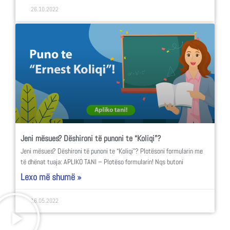
26.10.2022
Jeni mësues? Dëshironi të punoni te “Koliqi”?
Jeni mësues? Dëshironi të punoni te “Koliqi”? Plotësoni formularin me
të dhënat tuaja: APLIKO TANI – Plotëso formularin! Nqs butoni
Lexo më shumë »
16.05.2022