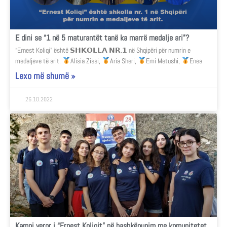
E dini se “1 në 5 maturantët tanë ka marrë medalje ari”?
“Ernest Koliqi” është 𝗦𝗛𝗞𝗢𝗟𝗟𝗔 𝗡𝗥.𝟭 në Shqipëri për numrin e
medaljeve të arit.
Alisia Zissi,
Aria Sheri,
Emi Metushi,
Enea
Lexo më shumë »
26.10.2022
Kampi veror i “Ernest Koliqit” në bashkëpunim me komunitetet