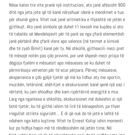
Nëse kalon tre vite pranë një institucioni, ato janë afësisht 800
ditë nga jeta jote që të kanë ndryshuar idenë e mendimet e tua
për shumë gjëra. Vitet nuk janë aritmetika e thjeshtë në jetën e
gjithkujt. Ato janë simbole që duhet t‘i lexosh me kujdes si ato
të tabelës së Mendelejevit për të parë se nga çfarë elementësh
janë përbërë dhe çfarë vlere apo valence (në termat e kimisë
dhe të zysh Bimit) kanë për ty. Në shkollë, gjithsecili mezi pret
të mësojë notën pas çdo provimi, por unë shpesh mezi prisja të
dëgjoja fjalëm e mësuesit apo mësueses se ku duhet të
përmirësoja vetveten për të ecur përpara. Përveç mësuesve,
eksperienca e çdo gjëjë tjetër që më ka lidhur aty me sportin,
muzikën, letërsinë, shëtitjet e ekskursionet kanë qenë një oaz i
vërtetë, ku jam shlodhur dhe kam ripërtërirë energjitë e mia.
Larg nga ngarkesa e shkollës, ekskursionet më dukeshin si një
botë tjetër, ku të gjithë ishim të lirë të kënaqeshim, pa thyer
rregullat strikte sigurisht… E di që nuk do të jetë e lehtë të
ndahem nga këto kujtime. Vitet te Ernest Koliqi ishin momenti
kur po hidhja hapin më të rëndësishëm në jetën time. Në