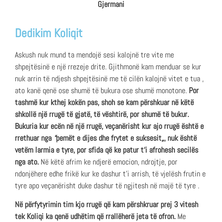
Gjermani
Dedikim Koliqit
Askush nuk mund ta mendojë sesi kalojnë tre vite me
shpejtësinë e një rrezeje drite. Gjithmonë kam menduar se kur
nuk arrin të ndjesh shpejtësinë me të cilën kalojnë vitet e tua ,
ato kanë qenë ose shumë të bukura ose shumë monotone.
Por
tashmë kur kthej kokën pas, shoh se kam përshkuar në këtë
shkollë një rrugë të gjatë, të vështirë, por shumë të bukur.
Bukuria kur ecën në një rrugë, veçanërisht kur ajo rrugë është e
rrethuar nga
“
pemët e dijes dhe frytet e suksesit
„
, nuk është
vetëm larmia e tyre, por sfida që ke patur t‘i afrohesh secilës
nga ato.
Në këtë afrim ke ndjerë emocion, ndrojtje, por
ndonjëhere edhe frikë kur ke dashur t’i arrish, të vjelësh frutin e
tyre apo veçanërisht duke dashur të ngjitesh në majë të tyre .
Në përfytyrimin tim kjo rrugë që kam përshkruar prej 3 vitesh
tek Koliqi ka qenë udhëtim që rrallëherë jeta të ofron.
Me