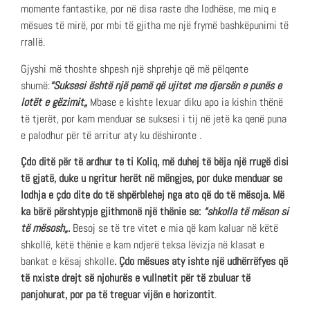
momente fantastike, por në disa raste dhe lodhëse, me miq e
mësues të mirë, por mbi të gjitha me një frymë bashkëpunimi të
rrallë.
Gjyshi më thoshte shpesh një shprehje që më pëlqente
shumë:
“Suksesi është një pemë që ujitet me djersën e punës e
lotët e gëzimit„
Mbase e kishte lexuar diku apo ia kishin thënë
të tjerët, por kam menduar se suksesi i tij në jetë ka qenë puna
e palodhur për të arritur aty ku dëshironte .
Çdo ditë për të ardhur te ti Koliq, më duhej të bëja një rrugë disi
të gjatë, duke u ngritur herët në mëngjes, por duke menduar se
lodhja e çdo dite do të shpërblehej nga ato që do të mësoja. Më
ka bërë përshtypje gjithmonë një thënie se:
“shkolla të mëson si
të mësosh„.
Besoj se të tre vitet e mia që kam kaluar në këtë
shkollë, këtë thënie e kam ndjerë teksa lëvizja në klasat e
bankat e kësaj shkolle
. Çdo mësues aty ishte një udhërrëfyes që
të nxiste drejt së njohurës e vullnetit për të zbuluar të
panjohurat, por pa të treguar vijën e horizontit
.