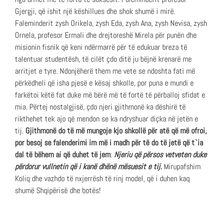
Gjergji, që ishit një këshillues dhe shok shumë i mirë.
Faleminderit zysh Orikela, zysh Eda, zysh Ana, zysh Nevisa, zysh
Ornela, profesor Ermali dhe drejtoreshë Mirela për punën dhe
misionin fisnik që keni ndërmarrë për të edukuar breza të
talentuar studentësh, të cilët çdo ditë ju bëjnë krenarë me
arritjet e tyre. Ndonjëherë them me vete se ndoshta fati më
përkëdheli që isha pjesë e kësaj shkolle, por puna e mundi e
farkëtoi këtë fat duke më bërë më të fortë të përballoj sfidat e
mia. Përtej nostalgjisë, çdo njeri gjithmonë ka dëshirë të
rikthehet tek ajo që mendon se ka ndryshuar diçka në jetën e
tij.
Gjithmonë do të më mungoje kjo shkollë për atë që më ofroi,
por besoj se falenderimi im më i madh për të do të jetë që t`ia
dal të bëhem ai që duhet të jem
:
Njeriu që përsos vetveten duke
përdorur vullnetin që i kanë dhënë mësuesit e tij.
Mirupafshim
Koliq dhe vazhdo të nxjerrësh të rinj model, që i duhen kaq
shumë Shqipërisë dhe botës!