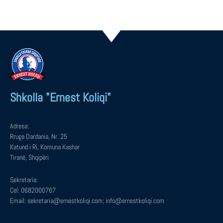
Shkolla "Ernest Koliqi"
Adresa:
Rruga Dardania, Nr. 25
Katund i Ri, Komuna Kashar
Tiranë, Shqipëri
Sekretaria:
Cel: 0682000767
Email: sekretaria@ernestkoliqi.com; info@ernestkoliqi.com