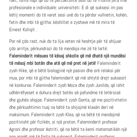
fakt, ishte hapi që do të përcaktonte sesi do të rridhte jeta ime
profesionale e individuale: universiteti. E di që suksesi im pas
këtij momenti do të varet sesi unë do ta përdor vullnetin, kohën,
fatin dhe mbi të gjitha: këshillat e zyshave më të mira të
Ernest Koliqit .
Por në çdo rast, nuk do ta lija veten në heshtje për të shijuar
çdo arritje, përkundrazi do të mendoja me zë të lartë:
Faleminderit mësues të kësaj shkolle që më dhatë një mundësi
të mësoj mbi botën dhe atë që më pret në jetë
! Faleminderit
zysh Hike, që e bëtë biologjinë një pasion dhe orë relaksi për
mua, por mbi të gjitha faleminderit që më shtytë drejt suksesit
në konkurse. Faleminderit zysh Moza dhe zysh Junilda, që ishit
udhërrëfyeset e duhura drejt botës së pafundme të letërsisë
dhe gjuhës shqipe. Faleminderit zysh Genta, që me pozitivitetin
dhe përkushtimin tuaj na bëtë ta shijojmë klasën deri në
maksimum. Faleminderit zysh Klea, që na bëtë të mendojmë
pozitivisht për fizikën, si një proton. Faleminderit profesor
Agroni dhe profesor Astriti, që na bëtë ta kemi matematikën një
nga armët më të forta të suksesit. Faleminderit profesor