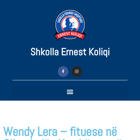
Shkolla Ernest Koliqi
Wendy Lera – fituese në