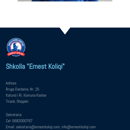
Shkolla "Ernest Koliqi"
Adresa:
Rruga Dardania, Nr. 25
Katund i Ri, Komuna Kashar
Tiranë, Shqipëri
Sekretaria:
Cel: 0682000767
Email: sekretaria@ernestkoliqi.com; info@ernestkoliqi.com