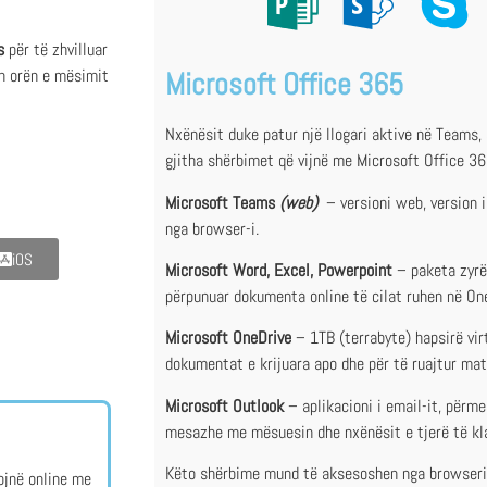
s
për të zhvilluar
n orën e mësimit
Microsoft Office 365
Nxënësit duke patur një llogari aktive në Teams,
gjitha shërbimet që vijnë me Microsoft Office 365
Microsoft Teams
(web)
– versioni web, version 
nga browser-i.
iOS
Microsoft Word, Excel, Powerpoint
– paketa zyrë
përpunuar dokumenta online të cilat ruhen në On
Microsoft OneDrive
– 1TB (terrabyte) hapsirë virt
dokumentat e krijuara apo dhe për të ruajtur mat
Microsoft Outlook
– aplikacioni i email-it, përm
mesazhe me mësuesin dhe nxënësit e tjerë të kl
Këto shërbime mund të aksesoshen nga browseri d
ojnë online me