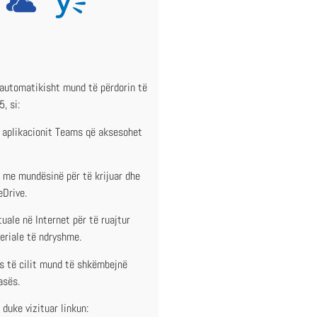
 automatikisht mund të përdorin të
, si:
i aplikacionit Teams që aksesohet
 me mundësinë për të krijuar dhe
eDrive.
uale në Internet për të ruajtur
eriale të ndryshme.
es të cilit mund të shkëmbejnë
asës.
uke vizituar linkun: