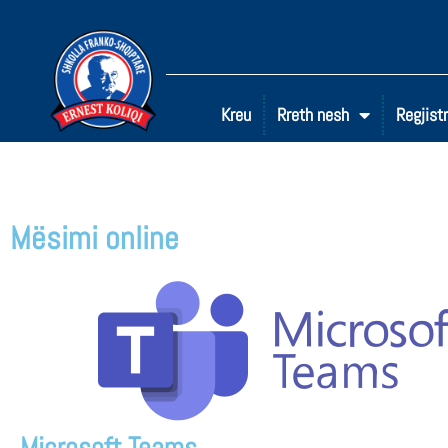
Kreu
Rreth nesh
Regjistr
Mësimi online
Microsoft Teams