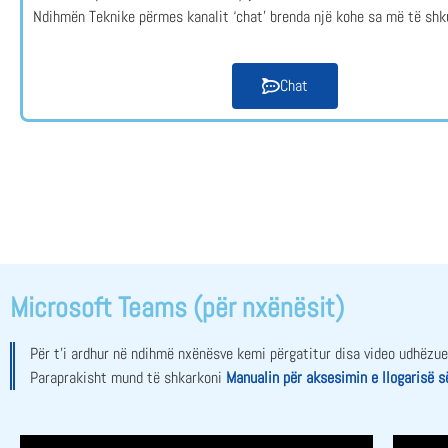
Ndihmën Teknike përmes kanalit ‘chat’ brenda një kohe sa më të shk
Chat
Microsoft Teams (për nxënësit)
Për t’i ardhur në ndihmë nxënësve kemi përgatitur disa video udhëzu
Paraprakisht mund të shkarkoni
Manualin për aksesimin e llogarisë 