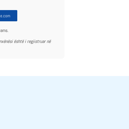
ce.com
eams.
xënësi është i regjistruar në