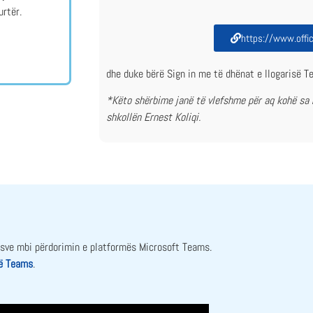
urtër.
https://www.offi
dhe duke bërë Sign in me të dhënat e llogarisë T
*Këto shërbime janë të vlefshme për aq kohë sa n
shkollën Ernest Koliqi.
esve mbi përdorimin e platformës Microsoft Teams.
së Teams
.