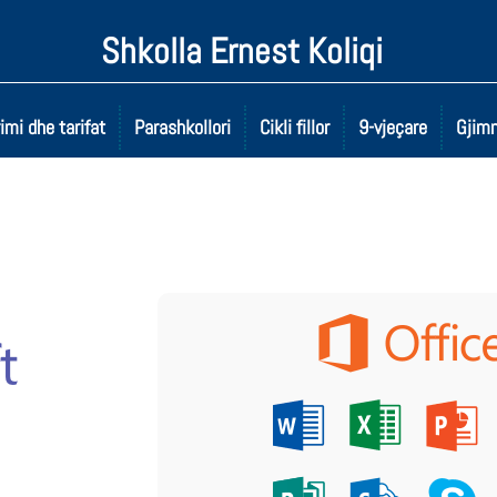
Shkolla Ernest Koliqi
imi dhe tarifat
Parashkollori
Cikli fillor
9-vjeçare
Gjimn