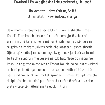
Fakulteti i Psikologjisë dhe i Neuroshkencës, Hollandë
Universiteti i New York-ut, Sh.B.A
Universiteti i New York-ut, Shangai
Jam shumë mirënjohëse për edukimit tim te shkolla “Ernest
Koliqi”. Formimi dhe baza e fortë që mora gjatë kohës së
arsimimit në këtë shkollë më kanë ndihmuar jashtëmase në
rrugtimin tim drejt universitetit dhe masterit jashtë shtetit.
Gjërat që vlerësoj më shumë nga ky gjimnaz janë përkushtimi i
fortë dhe suporti i mësuesëve në çdo hap. Nëse do i jepja një
keshillë të gjithë nxënësve të Ernest Koliqit do të ishte: kërkoni
ndihmë pa frikë nga mesuesit, sepse janë gjithnjë të gatshëm
për të ndihmuar. Shkollimi tek gjimnazi “ Ernest Koliqit” më dha
disiplinën dhe aftësinë për të menduar në mënyrë kritike dhe
gjatë viteve të mëtejshme të edukimit tim.