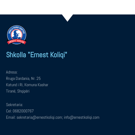
Shkolla "Ernest Koliqi"
Adresa:
Rruga Dardania, Nr. 25
Katund i Ri, Komuna Kashar
Tiranë, Shqipëri
Sekretaria:
Cel: 0682000767
Email: sekretaria@ernestkoliqi.com; info@ernestkoliqi.com